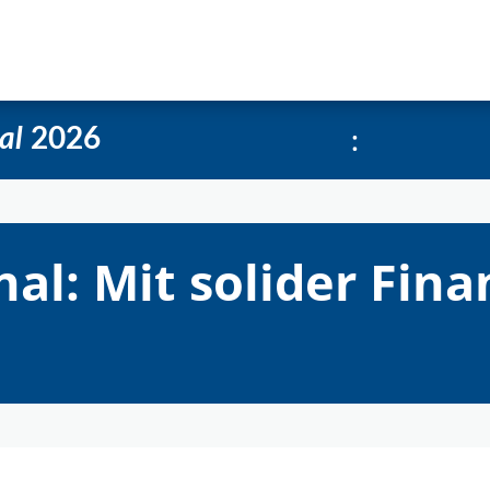
e
Über uns
Social-Media Kachelgenerator
:
al
2026
l: Mit solider Fina