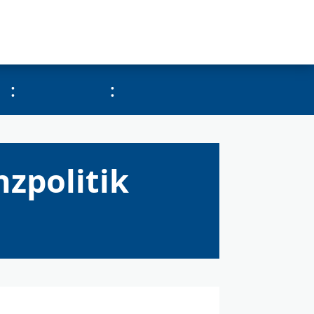
:
:
nzpolitik