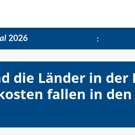
e
Über uns
Social-Media Kachelgenerator
:
al
2026
nd die Länder in der 
skosten fallen in d