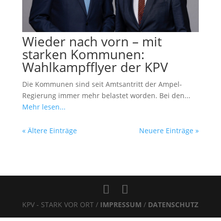
Wieder nach vorn – mit
starken Kommunen:
Wahlkampfflyer der KPV
Die Kommunen sind seit Amtsantritt der Ampel-
Regierung immer mehr belastet worden. Bei den...
Mehr lesen...
« Ältere Einträge
Neuere Einträge »
KPV - STARK VOR ORT /
IMPRESSUM
/
DATENSCHUTZ