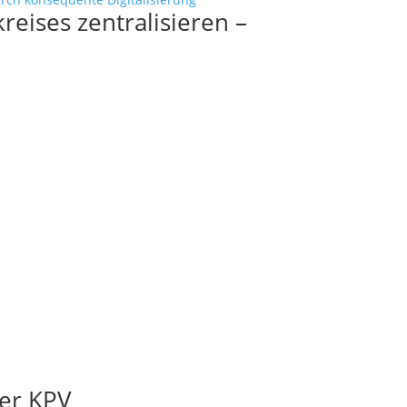
eises zentralisieren –
er KPV