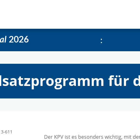
e
Über uns
Social-Media Kachelgenerator
:
al
2026
satzprogramm für d
Der KPV ist es besonders wichtig, mit d