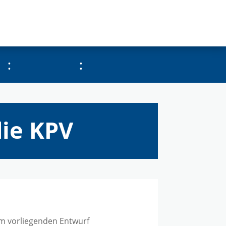
:
:
ie KPV
em vorliegenden Entwurf