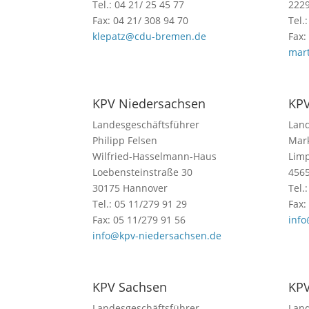
Tel.: 04 21/ 25 45 77
222
Fax: 04 21/ 308 94 70
Tel.
klepatz@cdu-bremen.de
Fax:
mar
KPV Niedersachsen
KPV
Landesgeschäftsführer
Land
Philipp Felsen
Mar
Wilfried-Hasselmann-Haus
Limp
Loebensteinstraße 30
4565
30175 Hannover
Tel.
Tel.: 05 11/279 91 29
Fax:
Fax: 05 11/279 91 56
inf
info@kpv-niedersachsen.de
KPV Sachsen
KPV
Landesgeschäftsführer
Land