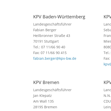
KPV Baden-Württemberg
KPV
Landesgeschäftsführer
Land
Fabian Berger
Seba
Heilbronner Straße 43
Fran
70191 Stuttgart
Mies
Tel.: 07 11/66 90 40
808
Fax: 07 11/66 90 415
Tel.
fabian.berger@kpv-bw.de
Fax:
kpv
KPV Bremen
KP
Landesgeschäftsführer
Land
Jan Klepatz
N.N.
Am Wall 135
CDU
28195 Bremen
Lein