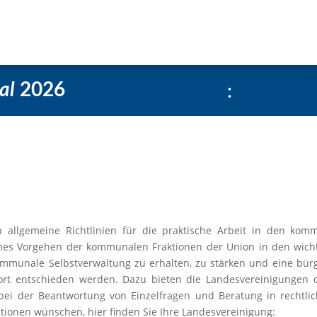
e
Über uns
Social-Media Kachelgenerator
:
al
2026
n allgemeine Richtlinien für die praktische Arbeit in den kom
ches Vorgehen der kommunalen Fraktionen der Union in den wicht
 Kommunale Selbstverwaltung zu erhalten, zu stärken und eine bürg
rt entschieden werden. Dazu bieten die Landesvereinigungen de
ei der Beantwortung von Einzelfragen und Beratung in rechtli
ionen wünschen, hier finden Sie Ihre Landesvereinigung: