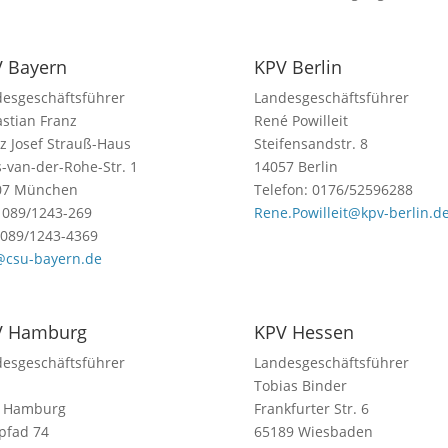
 Bayern
KPV Berlin
esgeschäftsführer
Landesgeschäftsführer
stian Franz
René Powilleit
z Josef Strauß-Haus
Steifensandstr. 8
-van-der-Rohe-Str. 1
14057 Berlin
07 München
Telefon: 0176/52596288
: 089/1243-269
Rene.Powilleit@kpv-berlin.d
 089/1243-4369
@csu-bayern.de
V Hamburg
KPV Hessen
esgeschäftsführer
Landesgeschäftsführer
Tobias Binder
 Hamburg
Frankfurter Str. 6
pfad 74
65189 Wiesbaden