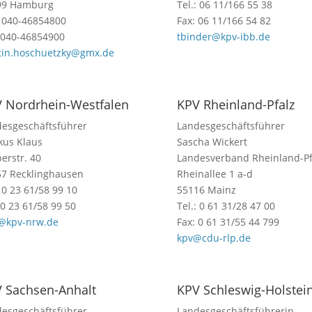
99 Hamburg
Tel.: 06 11/166 55 38
: 040-46854800
Fax: 06 11/166 54 82
 040-46854900
tbinder@kpv-ibb.de
tin.hoschuetzky@gmx.de
 Nordrhein-Westfalen
KPV Rheinland-Pfalz
esgeschäftsführer
Landesgeschäftsführer
kus Klaus
Sascha Wickert
erstr. 40
Landesverband Rheinland-Pf
7 Recklinghausen
Rheinallee 1 a-d
: 0 23 61/58 99 10
55116 Mainz
 0 23 61/58 99 50
Tel.: 0 61 31/28 47 00
o@kpv-nrw.de
Fax: 0 61 31/55 44 799
kpv@cdu-rlp.de
 Sachsen-Anhalt
KPV Schleswig-Holstei
esgeschäftsführer
Landesgeschäftsführerin