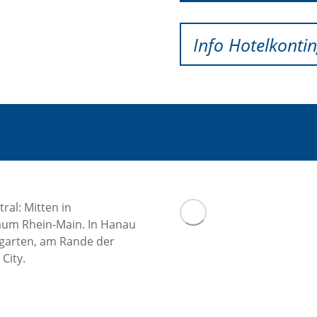
Info Hotelkonti
ral: Mitten in
aum Rhein-Main. In Hanau
sgarten, am Rande der
City.
n