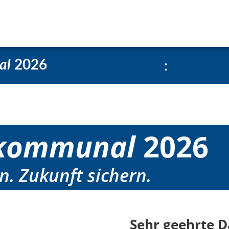
e
Über uns
Social-Media Kachelgenerator
:
al
2026
kommunal
2026
. Zukunft sichern.
Sehr geehrte D