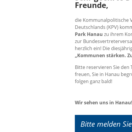
Freunde,
die Kommunalpolitische 
Deutschlands (
KPV
) kom
Park Hanau
zu ihrem Ko
zur
Bund
esvertretervers
herzlich ein! Die diesjäh
„Kommunen stärken. Zu
Bitte reservieren Sie den
freuen, Sie in Hanau beg
folgen ganz bald!
Wir sehen uns in Hanau
Bitte melden Sie