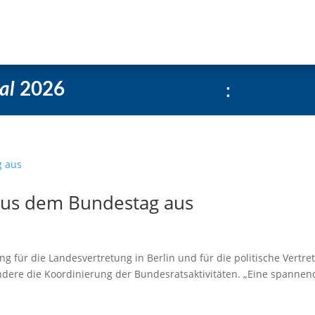
e
Über uns
Social-Media Kachelgenerator
:
al
2026
 aus dem Bundestag aus
ng für die Landesvertretung in Berlin und für die politische Vertre
dere die Koordinierung der Bundesratsaktivitäten. „Eine spannen