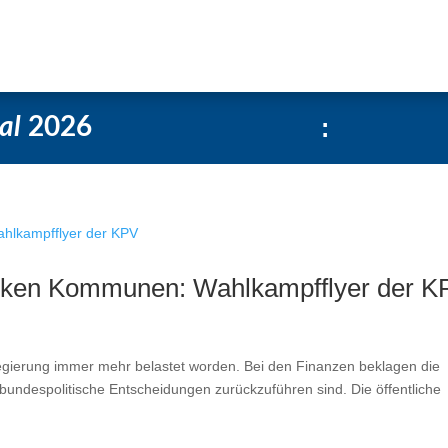
Über uns
Social-Media Kachelgenerator
al
2026
:
arken Kommunen: Wahlkampfflyer der K
egierung immer mehr belastet worden. Bei den Finanzen beklagen die
undespolitische Entscheidungen zurückzuführen sind. Die öffentliche