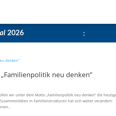
e
Über uns
Social-Media Kachelgenerator
:
al
2026
 „Familienpolitik neu denken“
len wir unter dem Motto „Familienpolitik neu denken“ die heutig
s Zusammenleben in Familienstrukturen hat sich weiter verändert:
enen...