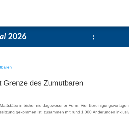
Über uns
Social-Media Kachelgenerator
al
2026
:
et Grenze des Zumutbaren
 Maßstäbe in bisher nie dagewesener Form. Vier Bereinigungsvorlagen
ngssitzung gekommen ist, zusammen mit rund 1.000 Änderungen inklusi