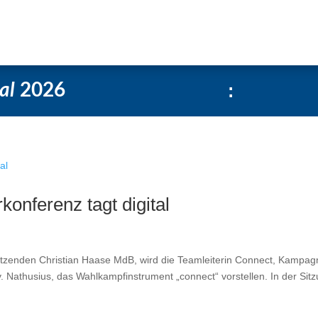
Über uns
Social-Media Kachelgenerator
al
2026
:
onferenz tagt digital
zenden Christian Haase MdB, wird die Teamleiterin Connect, Kampag
 Nathusius, das Wahlkampfinstrument „connect“ vorstellen. In der Sit