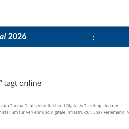
e
Über uns
Social-Media Kachelgenerator
:
al
2026
 tagt online
 zum Thema Deutschlandtakt und Digitales Ticketing, den der
sterium für Verkehr und digitale Infrastruktur, Enak Ferlemann, 
.