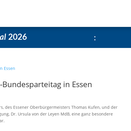
e
Über uns
Social-Media Kachelgenerator
:
al
2026
Bundesparteitag in Essen
bers, des Essener Oberbürgermeisters Thomas Kufen, und der
gung, Dr. Ursula von der Leyen MdB, eine ganz besondere
ar.