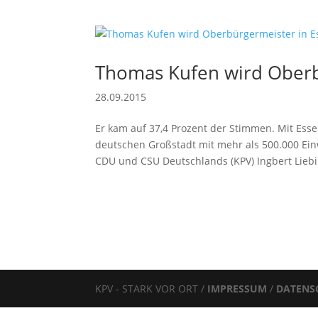
Thomas Kufen wird Oberb
28.09.2015
Er kam auf 37,4 Prozent der Stimmen. Mit Esse
deutschen Großstadt mit mehr als 500.000 Ei
CDU und CSU Deutschlands (KPV) Ingbert Liebi
KPV - STARK VOR ORT /
IMPRESSUM
/
DATENS