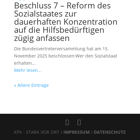
Beschluss 7 – Reform des
Sozialstaates zur
dauerhaften Konzentration
auf die Hilfsbedürftigen
zügig anfassen
Die Bundesvertreterversammlung hat am 15.
November 2025 beschlossen:Wer den Sozialstaat
erhalten...
Mehr lesen...
« Ältere Einträge
KPV - STARK VOR ORT /
IMPRESSUM
/
DATENSCHUTZ