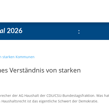
e
Über uns
Social-Media Kachelgenerator
:
al
2026
es Verständnis von starken
Sprecher der AG Haushalt der CDU/CSU-Bundestagsfraktion. Was hat
 Haushaltsrecht ist das eigentliche Schwert der Demokratie.