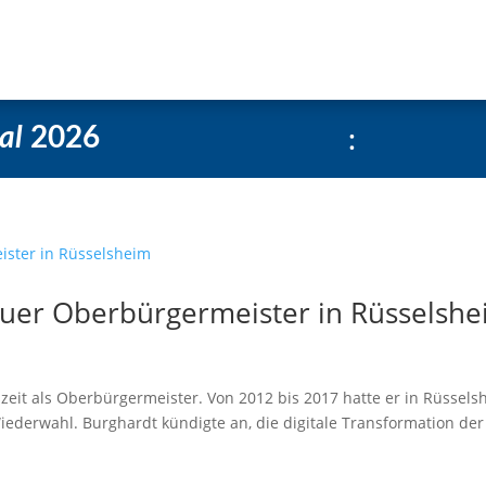
e
Über uns
Social-Media Kachelgenerator
:
al
2026
euer Oberbürgermeister in Rüsselsh
zeit als Oberbürgermeister. Von 2012 bis 2017 hatte er in Rüssels
Wiederwahl. Burghardt kündigte an, die digitale Transformation der