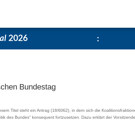
Über uns
Social-Media Kachelgenerator
al
2026
:
schen Bundestag
sem Titel steht ein Antrag (18/6062), in dem sich die Koalitionsfraktio
tik des Bundes“ konsequent fortzusetzen. Dazu erklärt der Vorsitzend