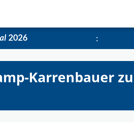
e
Über uns
Social-Media Kachelgenerator
:
al
2026
amp-Karrenbauer zu 