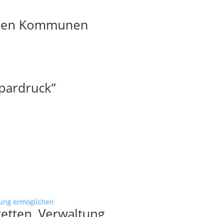
t den Kommunen
pardruck“
etten, Verwaltung