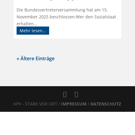
Die Bundesvertreterversammlung hat am 15.
November 2025 beschlossen:Wer den Sozialstaat
erhalten...
Mehr lesen...
« Ältere Einträge
KPV - STARK VOR ORT /
IMPRESSUM
/
DATENSCHUTZ