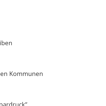
iben
t den Kommunen
pardruck“