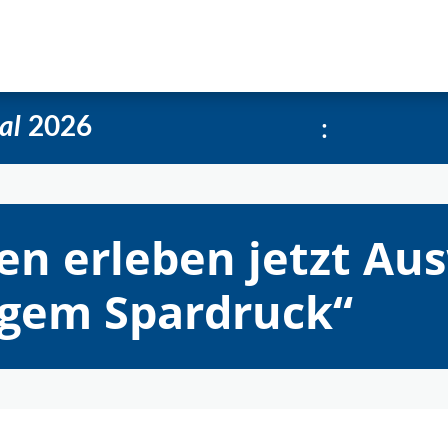
e
Über uns
Social-Media Kachelgenerator
:
al
2026
en erleben jetzt Au
ngem Spardruck“