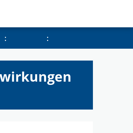
:
:
swirkungen