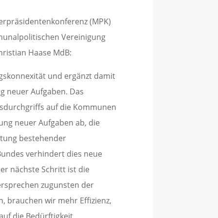
terpräsidentenkonferenz (MPK)
unalpolitischen Vereinigung
hristian Haase MdB:
gskonnexität und ergänzt damit
g neuer Aufgaben. Das
esdurchgriffs auf die Kommunen
ung neuer Aufgaben ab, die
itung bestehender
 Bundes verhindert dies neue
r nächste Schritt ist die
ersprechen zugunsten der
, brauchen wir mehr Effizienz,
uf die Bedürftigkeit.