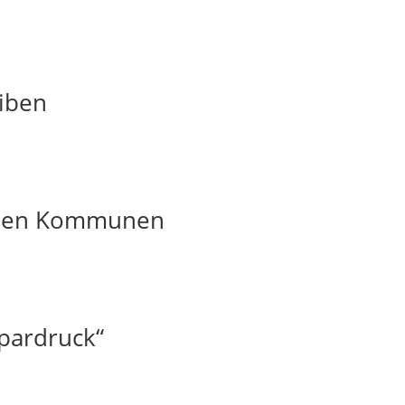
iben
t den Kommunen
pardruck“