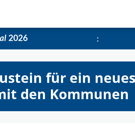
e
Über uns
Social-Media Kachelgenerator
:
al
2026
ustein für ein neue
mit den Kommunen