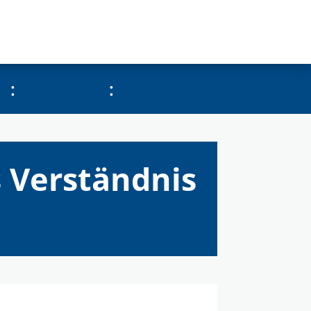
:
:
s Verständnis