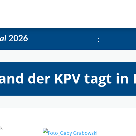
e
Über uns
Social-Media Kachelgenerator
:
al
2026
nd der KPV tagt in 