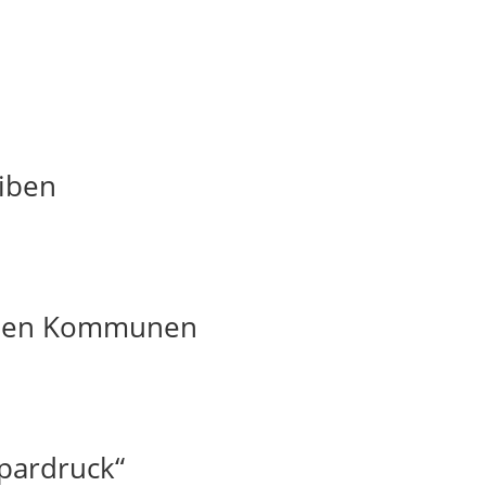
iben
t den Kommunen
pardruck“