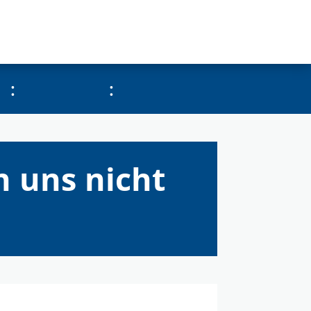
:
:
n uns nicht