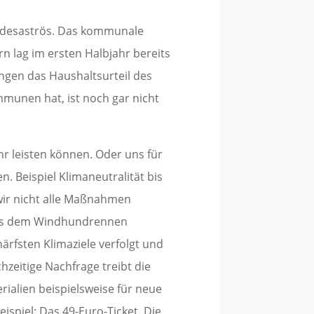
t desaströs. Das kommunale
rn lag im ersten Halbjahr bereits
ungen das Haushaltsurteil des
munen hat, ist noch gar nicht
hr leisten können. Oder uns für
 Beispiel Klimaneutralität bis
wir nicht alle Maßnahmen
 aus dem Windhundrennen
rfsten Klimaziele verfolgt und
hzeitige Nachfrage treibt die
rialien beispielsweise für neue
spiel: Das 49-Euro-Ticket. Die