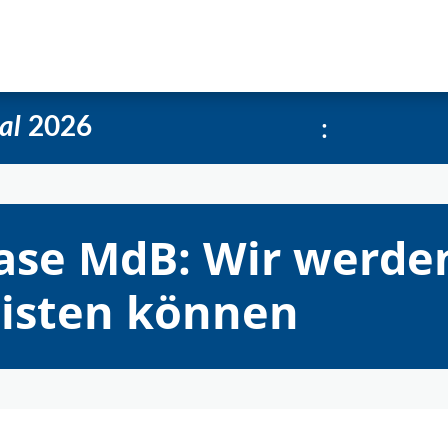
e
Über uns
Social-Media Kachelgenerator
:
al
2026
ase MdB: Wir werde
eisten können