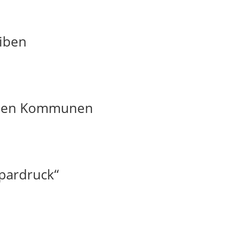
iben
t den Kommunen
pardruck“