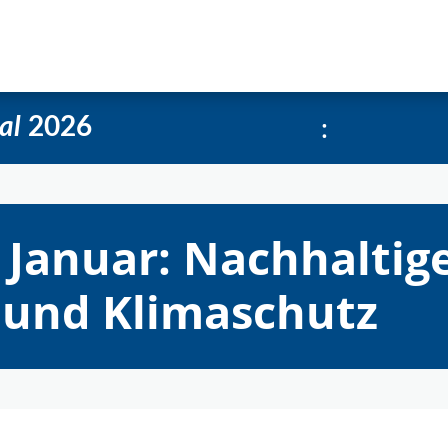
e
Über uns
Social-Media Kachelgenerator
:
al
2026
 Januar: Nachhaltig
 und Klimaschutz