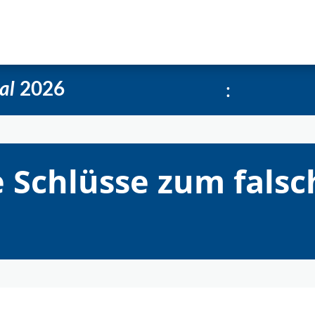
e
Über uns
Social-Media Kachelgenerator
:
al
2026
e Schlüsse zum fals