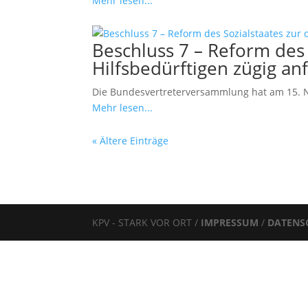
Mehr lesen...
Beschluss 7 – Reform des 
Hilfsbedürftigen zügig an
Die Bundesvertreterversammlung hat am 15. N
Mehr lesen...
« Ältere Einträge
KPV - STARK VOR ORT /
IMPRESSUM
/
DATENS