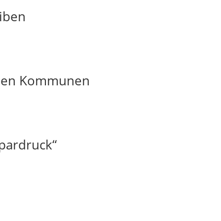
iben
t den Kommunen
pardruck“