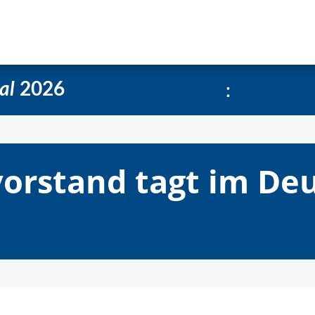
e
Über uns
Social-Media Kachelgenerator
:
al
2026
orstand tagt im De