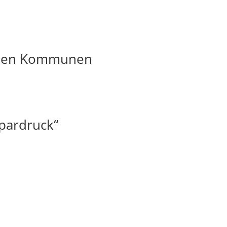
t den Kommunen
pardruck“