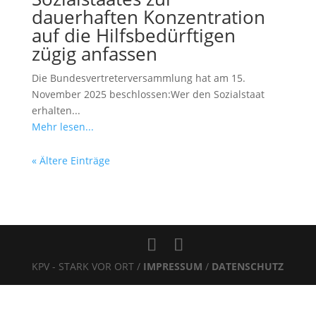
dauerhaften Konzentration
auf die Hilfsbedürftigen
zügig anfassen
Die Bundesvertreterversammlung hat am 15.
November 2025 beschlossen:Wer den Sozialstaat
erhalten...
Mehr lesen...
« Ältere Einträge
KPV - STARK VOR ORT /
IMPRESSUM
/
DATENSCHUTZ