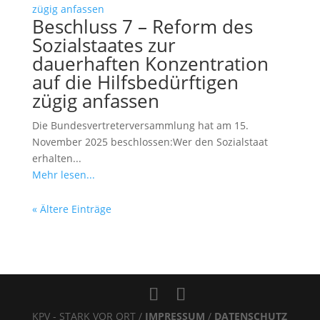
Beschluss 7 – Reform des
Sozialstaates zur
dauerhaften Konzentration
auf die Hilfsbedürftigen
zügig anfassen
Die Bundesvertreterversammlung hat am 15.
November 2025 beschlossen:Wer den Sozialstaat
erhalten...
Mehr lesen...
« Ältere Einträge
KPV - STARK VOR ORT /
IMPRESSUM
/
DATENSCHUTZ