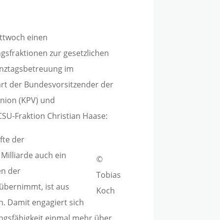
ttwoch einen
gsfraktionen zur gesetzlichen
nztagsbetreuung im
ärt der Bundesvorsitzender der
nion (KPV) und
SU-Fraktion Christian Haase:
fte der
 Milliarde auch ein
©
en der
Tobias
übernimmt, ist aus
Koch
n. Damit engagiert sich
ungsfähigkeit einmal mehr über