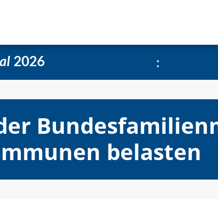
e
Über uns
Social-Media Kachelgenerator
:
al
2026
der Bundesfamilienm
Kommunen belasten