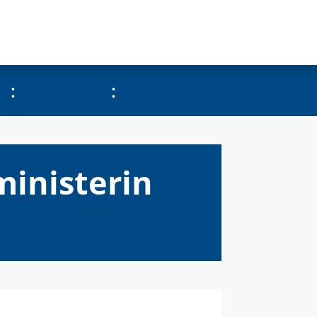
:
:
inisterin