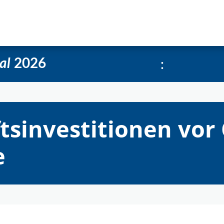
e
Über uns
Social-Media Kachelgenerator
:
al
2026
tsinvestitionen vor 
e