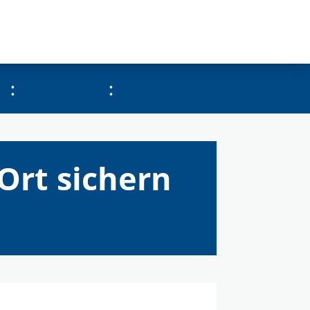
:
:
Ort sichern