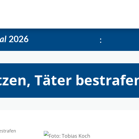
e
Über uns
Social-Media Kachelgenerator
:
al
2026
zen, Täter bestrafe