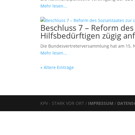
Mehr lesen...
Beschluss 7 – Reform des 
Hilfsbedürftigen zügig an
Die Bundesvertreterversammlung hat am 15. N
Mehr lesen...
« Ältere Einträge
KPV - STARK VOR ORT /
IMPRESSUM
/
DATENS