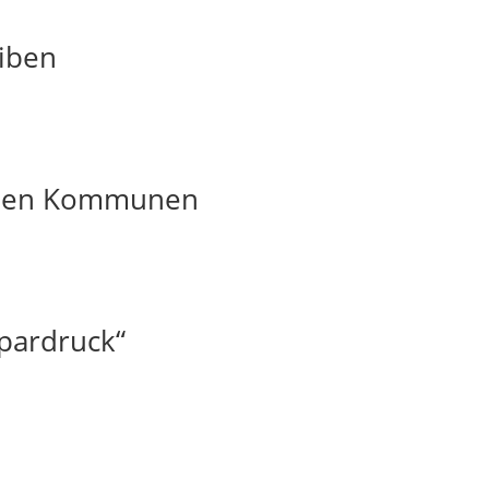
iben
t den Kommunen
pardruck“