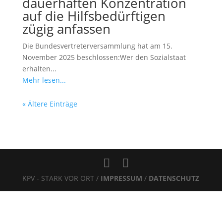
dauerhaften Konzentration
auf die Hilfsbedürftigen
zügig anfassen
Die Bundesvertreterversammlung hat am 15.
November 2025 beschlossen:Wer den Sozialstaat
erhalten...
Mehr lesen...
« Ältere Einträge
KPV - STARK VOR ORT /
IMPRESSUM
/
DATENSCHUTZ